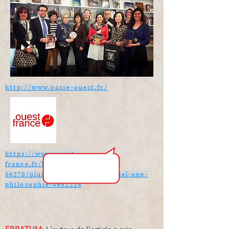
http://www.passe-ouest.fr/
https://www.ouest-
france.fr/bretagne/ploemeur-
56270/plus-qu-un-travail-manuel-une-
philosophie-4932214