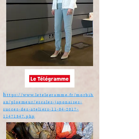
h
ttps://www.letelegramme.fr/morbih
an/ploemeur/escales-japonaises-
succes-des-ateliers-11-04-2017-
11471347.php