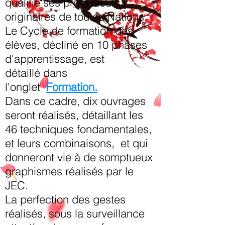
qualifie ses professeurs
originaires de toutes Nations.
Le Cycle de formation des
élèves, décliné en 10 phases
d'apprentissage, est
détaillé dans
l'onglet
Formation.
Dans ce cadre, dix ouvrages
seront réalisés, détaillant les
46 techniques fondamentales,
et leurs combinaisons, et qui
donneront vie à de somptueux
graphismes réalisés par le
JEC.
La perfection des gestes
réalisés, sous la surveillance