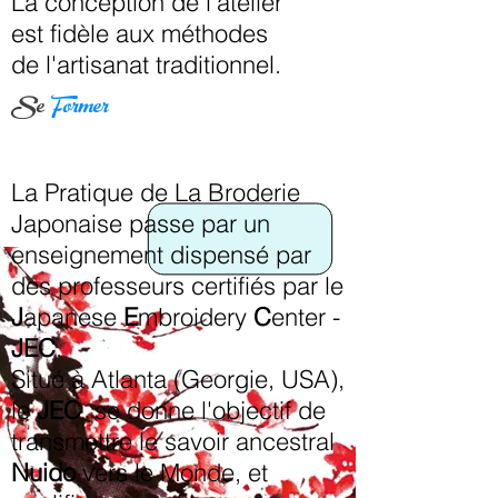
La conception de l'atelier
est fidèle aux méthodes
de l'artisanat traditionnel.
Se
Former
La Pratique de La Broderie
Japonaise passe par un
enseignement dispensé par
des professeurs certifiés par le
J
apanese
E
mbroidery
C
enter -
JEC
.
Situé à Atlanta (Georgie, USA),
le
JEC
se donne l'objectif de
transmettre le savoir ancestral
Nuido
vers le Monde, et