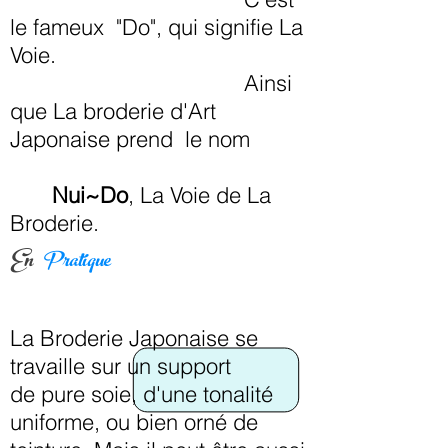
le fameux "Do", qui signifie La
Voie.
Ainsi
que La broderie d'Art
Japonaise prend le nom
Nui~Do
, La Voie de La
Broderie.
En
Pratique
La Broderie Japonaise se
travaille sur un support
de pure soie, d'une tonalité
uniforme, ou bien orné de